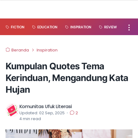
FICTION
EDUCATION
INSPIRATION
REVIEW
Beranda
Inspiration
Kumpulan Quotes Tema
Kerinduan, Mengandung Kata
Hujan
Komunitas Ufuk Literasi
Updated:
02 Sep, 2025
•
2
4
min read