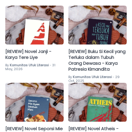
[REVIEW] Novel Janji -
[REVIEW] Buku Si Kecil yang
Karya Tere Liye
Terluka dalam Tubuh
Orang Dewasa - Karya
By
Komunitas Ufuk Literasi
31
•
Patresia Kirnandita
May, 2026
By
Komunitas Ufuk Literasi
29
•
Oct, 2025
[REVIEW] Novel Seporsi Mie
[REVIEW] Novel Atheis -