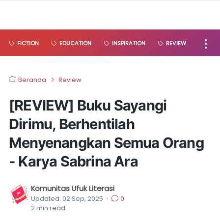
FICTION
EDUCATION
INSPIRATION
REVIEW
Beranda
Review
[REVIEW] Buku Sayangi
Dirimu, Berhentilah
Menyenangkan Semua Orang
- Karya Sabrina Ara
Komunitas Ufuk Literasi
Updated:
02 Sep, 2025
•
0
2
min read