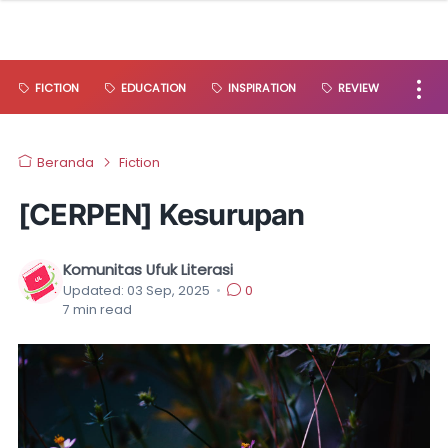
FICTION
EDUCATION
INSPIRATION
REVIEW
Beranda
Fiction
[CERPEN] Kesurupan
Komunitas Ufuk Literasi
Updated:
03 Sep, 2025
•
0
7
min read