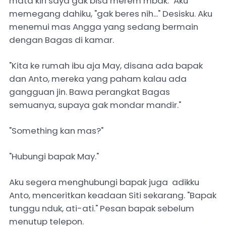
mata kiri saya gak bisa merem mbak." Aku
memegang dahiku, "gak beres nih..." Desisku. Aku
menemui mas Angga yang sedang bermain
dengan Bagas di kamar.
"Kita ke rumah ibu aja May, disana ada bapak
dan Anto, mereka yang paham kalau ada
gangguan jin. Bawa perangkat Bagas
semuanya, supaya gak mondar mandir."
"Something kan mas?"
"Hubungi bapak May."
Aku segera menghubungi bapak juga adikku
Anto, menceritkan keadaan Siti sekarang. "Bapak
tunggu nduk, ati-ati." Pesan bapak sebelum
menutup telepon.