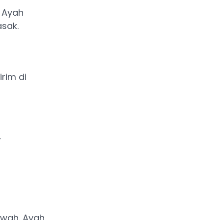
n Ayah
sak.
irim di
”
awah. Ayah