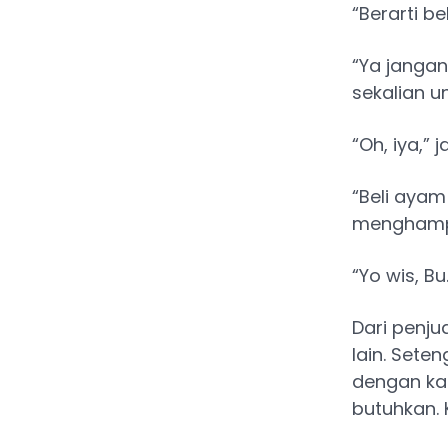
“Berarti be
“Ya jangan
sekalian u
“Oh, iya,”
“Beli ayam
menghampi
“Yo wis, Bu
Dari penj
lain. Set
dengan ka
butuhkan. 