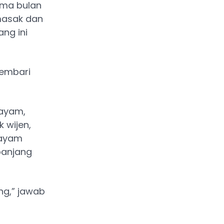
ama bulan
masak dan
ng ini
sembari
 ayam,
 wijen,
 ayam
panjang
ng,” jawab