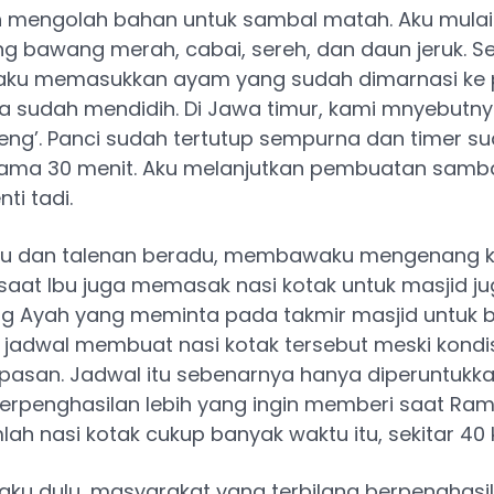
ih mengolah bahan untuk sambal matah. Aku mulai
 bawang merah, cabai, sereh, dan daun jeruk. S
 aku memasukkan ayam yang sudah dimarnasi ke 
a sudah mendidih. Di Jawa timur, kami mnyebutn
ng’. Panci sudah tertutup sempurna dan timer s
elama 30 menit. Aku melanjutkan pembuatan samb
ti tadi.
au dan talenan beradu, membawaku mengenang ke
 saat Ibu juga memasak nasi kotak untuk masjid j
g Ayah yang meminta pada takmir masjid untuk b
jadwal membuat nasi kotak tersebut meski kondis
pasan. Jadwal itu sebenarnya hanya diperuntukka
berpenghasilan lebih yang ingin memberi saat Ra
lah nasi kotak cukup banyak waktu itu, sekitar 40 
ku dulu, masyarakat yang terbilang berpenghasila