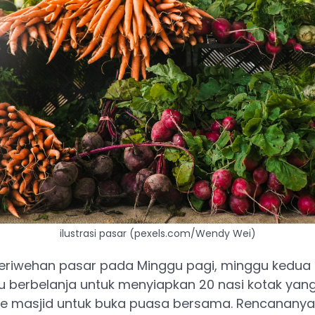
ilustrasi pasar (pexels.com/Wendy Wei)
keriwehan pasar pada Minggu pagi, minggu kedu
u berbelanja untuk menyiapkan 20 nasi kotak yan
ke masjid untuk buka puasa bersama. Rencananya