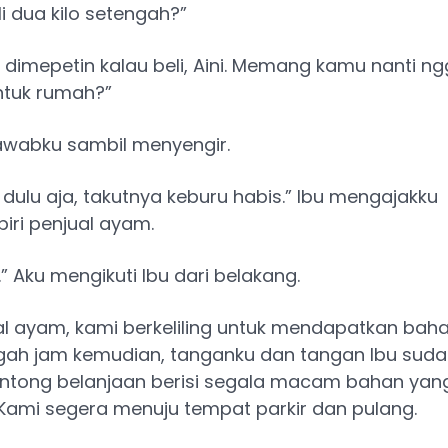
li dua kilo setengah?”
 dimepetin kalau beli, Aini. Memang kamu nanti 
ntuk rumah?”
 jawabku sambil menyengir.
 dulu aja, takutnya keburu habis.” Ibu mengajakku
ri penjual ayam.
.” Aku mengikuti Ibu dari belakang.
ual ayam, kami berkeliling untuk mendapatkan ba
engah jam kemudian, tanganku dan tangan Ibu sud
ntong belanjaan berisi segala macam bahan yan
Kami segera menuju tempat parkir dan pulang.