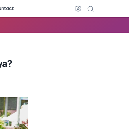
ontact
ya?