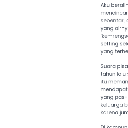
Aku beral
mencincang
sebentar,
yang airny
‘kemrengse
setting s
yang terhen
Suara pis
tahun lalu
itu meman
mendapat 
yang pas-
keluarga 
karena jum
Di kampung