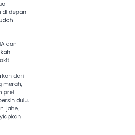
ua
a di depan
sudah
MA dan
ikah
kit.
rkan dari
g merah,
 prei
ersih dulu,
, jahe,
nyiapkan