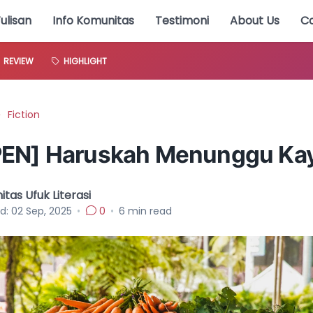
Tulisan
Info Komunitas
Testimoni
About Us
C
REVIEW
HIGHLIGHT
Fiction
EN] Haruskah Menunggu Ka
tas Ufuk Literasi
d:
02 Sep, 2025
•
0
•
6
min read