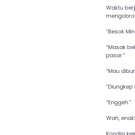
Waktu berj
mengobrol
“Besok Mi
“Masak beb
pasar.”
“Mau dibu
“Diungkep 
“Enggeh.”
Wah, enak!
Kondisi ke