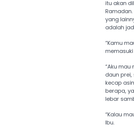
itu akan d
Ramadan. 
yang lain
adalah jad
“Kamu mau
memasuki 
“Aku mau 
daun prei,
kecap asin
berapa, ya
lebar samb
“Kalau mau
Ibu.