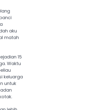
elang
panci
ya
udah aku
al matah
jadian 15
uga. Waktu
eliau
i keluarga
n untuk
madan
kotak.
n lebih,