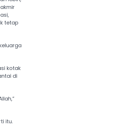
Takmir
asi,
k tetap
keluarga
si kotak
ntai di
llah,”
 itu.