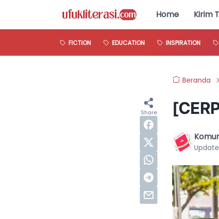
Home
Kirim 
FICTION
EDUCATION
INSPIRATION
Beranda
[CERP
Komuni
Update