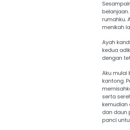
Sesampain
belanjaan.
rumahku. 
menikah la
Ayah kandu
kedua adik
dengan tet
Aku mulai 
kantong. 
memisahka
serta sere
kemudian d
dan daun p
panci unt