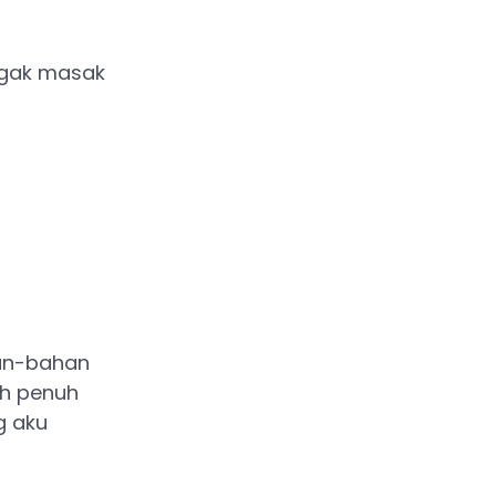
nggak masak
han-bahan
ah penuh
g aku