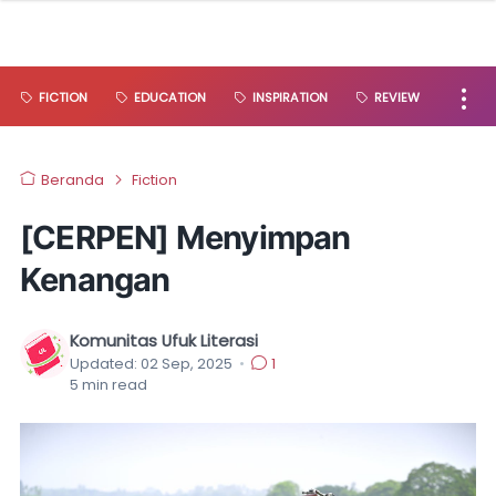
FICTION
EDUCATION
INSPIRATION
REVIEW
Beranda
Fiction
[CERPEN] Menyimpan
Kenangan
Komunitas Ufuk Literasi
Updated:
02 Sep, 2025
•
1
5
min read