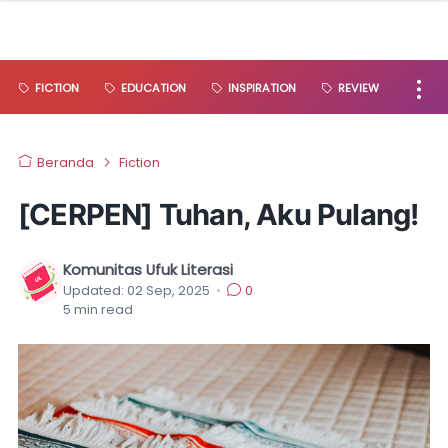
FICTION
EDUCATION
INSPIRATION
REVIEW
Beranda
Fiction
[CERPEN] Tuhan, Aku Pulang!
Komunitas Ufuk Literasi
Updated:
02 Sep, 2025
•
0
5
min read