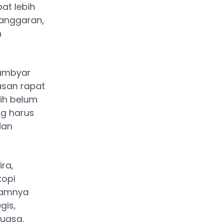
at lebih
 anggaran,
n
 ambyar
asan rapat
ih belum
g harus
dan
ra,
kopi
lamnya
gis,
puasa.