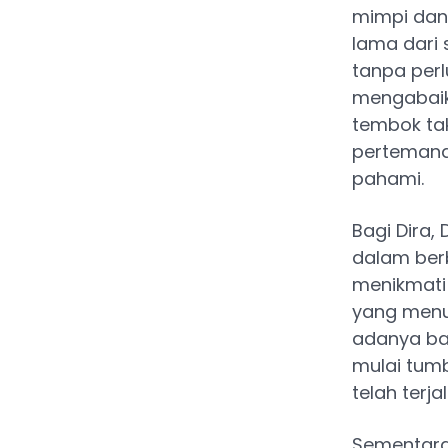
mimpi dan 
lama dari
tanpa per
mengabaik
tembok ta
pertemana
pahami.
Bagi Dira,
dalam berb
menikmati 
yang menu
adanya bat
mulai tum
telah terjal
Sementara