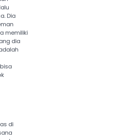
lalu
a. Dia
teman
a memiliki
ang dia
 adalah
 bisa
ok
as di
asana