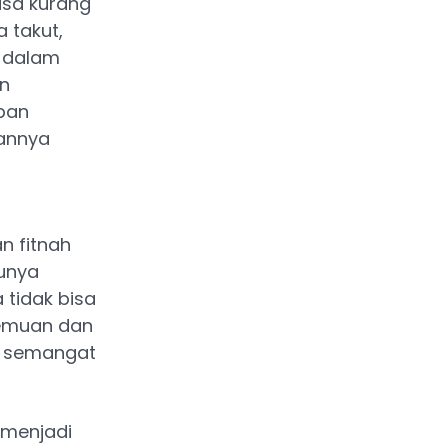
asa kurang
 takut,
 dalam
n
mpan
aannya
n fitnah
unya
 tidak bisa
temuan dan
u semangat
h menjadi