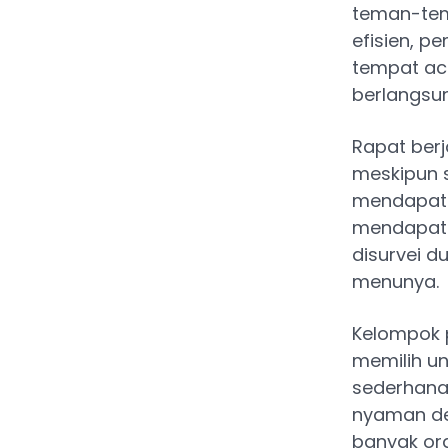
teman-tem
efisien, p
tempat ac
berlangsu
Rapat berj
meskipun 
mendapat 
mendapatk
disurvei 
menunya.
Kelompok p
memilih un
sederhana
nyaman den
banyak or