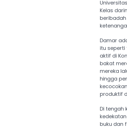
Universitas
Kelas dari
beribadah
ketenangan
Damar adal
itu sepert
aktif di 
bakat mer
mereka lal
hingga pe
kecocokan
produktif
Di tengah 
kedekatan 
buku dan f