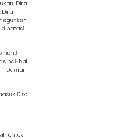
ukan, Dira
 Dira
eneguhkan
 dibatasi
 nanti
s hal-hal
i.” Damar
masuk Dira,
ih untuk