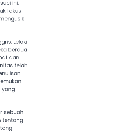
uci ini.
tuk fokus
 mengusik
is. Lelaki
reka berdua
nat dan
itas telah
enulisan
enemukan
i yang
ar sebuah
n tentang
ntang