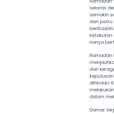
Ramadan y
selaras de
semakin s
dan justr
beribadah.
ketakutan 
hanya ber
Ramadan in
menjauhkan
dan kerag
keputusan 
dihindari
melakukan
dalam mela
Damar terp