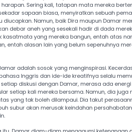
harapan. Sering kali, tatapan mata mereka berte
 sekadar sapaan biasa, menyiratkan sebuah pe
lu diucapkan. Namun, baik Dira maupun Damar mem
an debar aneh yang sesekali hadir di dada merek
k kasatmata yang mereka bangun, entah atas n
n, entah alasan lain yang belum sepenuhnya me
 Damar adalah sosok yang menginspirasi. Kecerd
ahasa Inggris dan ide-ide kreatifnya selalu memu
setiap diskusi dengan Damar, merasa ada energi 
lar setiap kali mereka bersama. Namun, dia juga
as yang tak boleh dilampaui. Dia takut perasaa
buh subur akan merusak keindahan persahabatan
in.
 itu, Damar diam-diam mengagumi ketenangan 