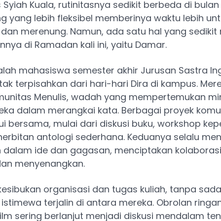
 Syiah Kuala, rutinitasnya sedikit berbeda di bulan s
ng yang lebih fleksibel memberinya waktu lebih un
 dan merenung. Namun, ada satu hal yang sedikit
nya di Ramadan kali ini, yaitu Damar.
ah mahasiswa semester akhir Jurusan Sastra Inggr
i tak terpisahkan dari hari-hari Dira di kampus. Me
Komunitas Menulis, wadah yang mempertemukan mi
eka dalam merangkai kata. Berbagai proyek komun
ui bersama, mulai dari diskusi buku, workshop kep
nerbitan antologi sederhana. Keduanya selalu m
 dalam ide dan gagasan, menciptakan kolaboras
 dan menyenangkan.
kesibukan organisasi dan tugas kuliah, tanpa sad
istimewa terjalin di antara mereka. Obrolan ringa
ilm sering berlanjut menjadi diskusi mendalam te