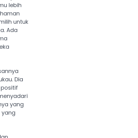
mu lebih
mahaman
ilih untuk
a. Ada
ama
reka
asannya
kau. Dia
positif
 menyadari
nnya yang
 yang
dan