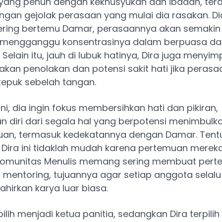
ang penuh dengan kekhusyukan dan ibadah, ter
ngan gejolak perasaan yang mulai dia rasakan. Dia
ering bertemu Damar, perasaannya akan semakin
u mengganggu konsentrasinya dalam berpuasa da
 Selain itu, jauh di lubuk hatinya, Dira juga menyi
akan penolakan dan potensi sakit hati jika peras
tepuk sebelah tangan.
i, dia ingin fokus membersihkan hati dan pikiran,
 diri dari segala hal yang berpotensi menimbulka
uan, termasuk kedekatannya dengan Damar. Tent
Dira ini tidaklah mudah karena pertemuan mereka
. Komunitas Menulis memang sering membuat per
 mentoring, tujuannya agar setiap anggota selal
hirkan karya luar biasa.
ilih menjadi ketua panitia, sedangkan Dira terpili