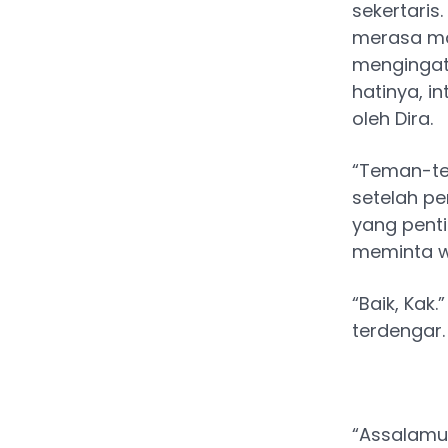
sekertaris
merasa ma
mengingat
hatinya, i
oleh Dira.
“Teman-tem
setelah p
yang pent
meminta wa
“Baik, Kak
terdengar.
“Assalamu