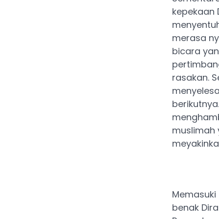
kepekaan D
menyentuh
merasa ny
bicara yan
pertimban
rasakan. S
menyelesai
berikutnya.
menghambat
muslimah y
meyakinka
Memasuki b
benak Dira