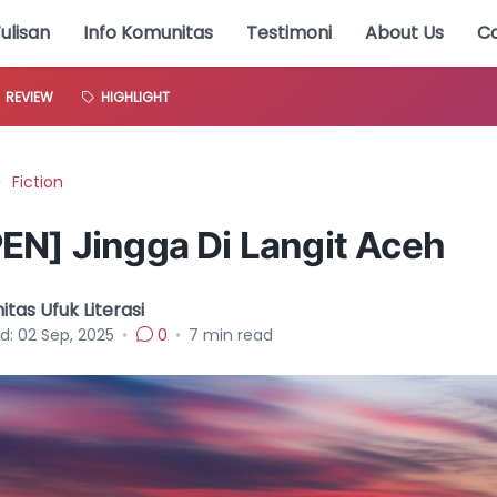
Tulisan
Info Komunitas
Testimoni
About Us
C
REVIEW
HIGHLIGHT
Fiction
EN] Jingga Di Langit Aceh
tas Ufuk Literasi
d:
02 Sep, 2025
•
0
•
7
min read