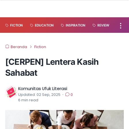
FICTION
EDUCATION
INSPIRATION
REVIEW
Beranda
Fiction
[CERPEN] Lentera Kasih
Sahabat
Komunitas Ufuk Literasi
Updated:
02 Sep, 2025
•
0
6
min read