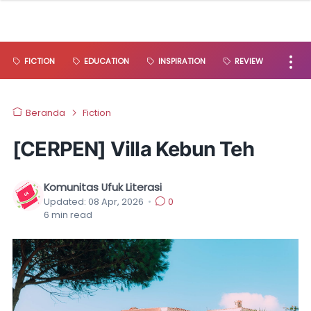
FICTION
EDUCATION
INSPIRATION
REVIEW
Beranda
Fiction
[CERPEN] Villa Kebun Teh
Komunitas Ufuk Literasi
Updated:
08 Apr, 2026
•
0
6
min read