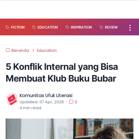
FICTION
EDUCATION
INSPIRATION
REVIEW
Beranda
Education
5 Konflik Internal yang Bisa
Membuat Klub Buku Bubar
Komunitas Ufuk Literasi
Updated:
07 Apr, 2026
•
0
4
min read