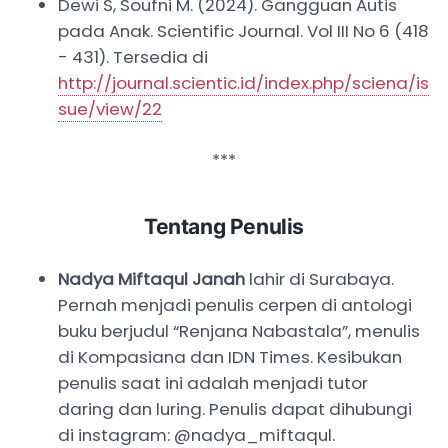
Dewi S, Soufni M. (2024). Gangguan Autis
pada Anak. Scientific Journal. Vol III No 6 (418
- 431). Tersedia di
http://journal.scientic.id/index.php/sciena/is
sue/view/22
***
Tentang Penulis
Nadya Miftaqul Janah
lahir di Surabaya.
Pernah menjadi penulis cerpen di antologi
buku berjudul “Renjana Nabastala”, menulis
di Kompasiana dan IDN Times. Kesibukan
penulis saat ini adalah menjadi tutor
daring dan luring. Penulis dapat dihubungi
di instagram: @nadya_miftaqul.