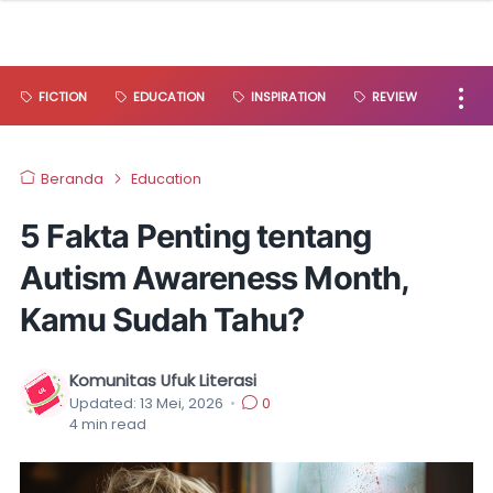
FICTION
EDUCATION
INSPIRATION
REVIEW
Beranda
Education
5 Fakta Penting tentang
Autism Awareness Month,
Kamu Sudah Tahu?
Komunitas Ufuk Literasi
Updated:
13 Mei, 2026
•
0
4
min read