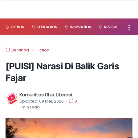
FICTION
EDUCATION
INSPIRATION
REVIEW
Beranda
Fiction
[PUISI] Narasi Di Balik Garis
Fajar
Komunitas Ufuk Literasi
Updated:
09 Mei, 2026
•
0
1
min read