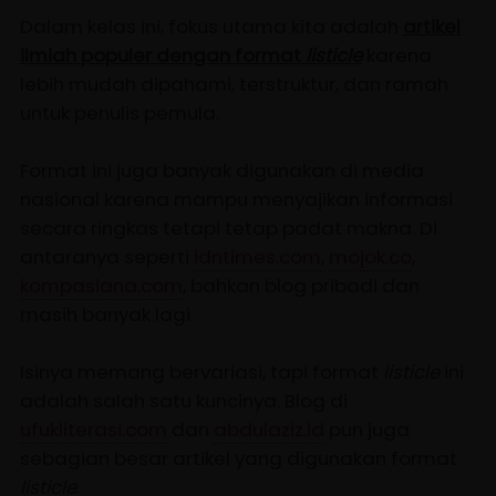
Dalam kelas ini, fokus utama kita adalah
artikel
ilmiah populer dengan format
listicle
karena
lebih mudah dipahami, terstruktur, dan ramah
untuk penulis pemula.
Format ini juga banyak digunakan di media
nasional karena mampu menyajikan informasi
secara ringkas tetapi tetap padat makna. Di
antaranya seperti
idntimes.com
,
mojok.co
,
kompasiana.com
, bahkan blog pribadi dan
masih banyak lagi.
Isinya memang bervariasi, tapi format
listicle
ini
adalah salah satu kuncinya. Blog di
ufukliterasi.com
dan
abdulaziz.id
pun juga
sebagian besar artikel yang digunakan format
listicle
.