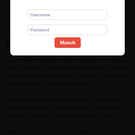
ringan agar pembaca lebih nyaman saat
membaca. Kamu bisa baca satu
contohnya
untuk meningkatkan pemahaman dan menjadi
gambaran.
Masuk
2. Artikel Praktis
Artikel praktis adalah artikel yang berisi panduan
atau langkah-langkah untuk melakukan sesuatu.
Jenis ini mirip dengan teks prosedur, tetapi lebih
fleksibel dalam gaya penulisannya.
Biasanya artikel praktis digunakan untuk topik
seperti tips belajar, cara mengatur waktu, atau
langkah melakukan sesuatu secara efektif.
Kelebihan artikel ini adalah sangat membantu