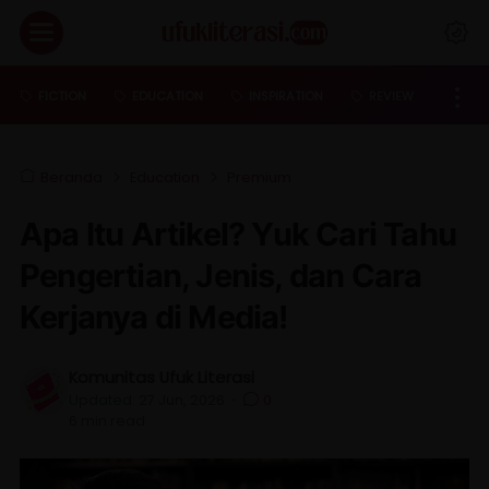
FICTION
EDUCATION
INSPIRATION
REVIEW
Beranda
Education
Premium
Apa Itu Artikel? Yuk Cari Tahu
Pengertian, Jenis, dan Cara
Kerjanya di Media!
Komunitas Ufuk Literasi
Updated:
27 Jun, 2026
•
0
6
min read