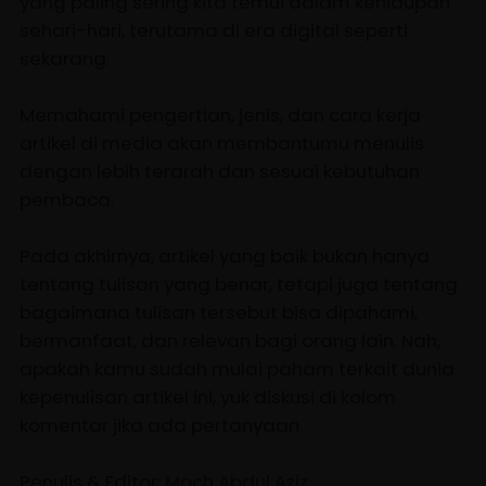
yang paling sering kita temui dalam kehidupan
sehari-hari, terutama di era digital seperti
sekarang.
Memahami pengertian, jenis, dan cara kerja
artikel di media akan membantumu menulis
dengan lebih terarah dan sesuai kebutuhan
pembaca.
Pada akhirnya, artikel yang baik bukan hanya
tentang tulisan yang benar, tetapi juga tentang
bagaimana tulisan tersebut bisa dipahami,
bermanfaat, dan relevan bagi orang lain. Nah,
apakah kamu sudah mulai paham terkait dunia
kepenulisan artikel ini, yuk diskusi di kolom
komentar jika ada pertanyaan.
Penulis & Editor:
Moch Abdul Aziz