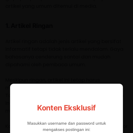
artikel yang umum ditemui di media.
1. Artikel Ringan
Artikel ringan adalah jenis artikel yang bersifat
informatif tetapi tidak terlalu mendalam. Gaya
bahasanya cenderung santai dan mudah
dipahami oleh pembaca umum.
Meskipun ringan, artikel ini tetap harus
menyampaikan informasi yang akurat.
Tantangannya adalah bagaimana menyajikan
informasi serius dengan cara yang tetap
Konten Eksklusif
mengalir dan tidak membosankan.
Masukkan username dan password untuk
Kadang, artikel ringan juga bisa disisipkan humor
mengakses postingan ini: