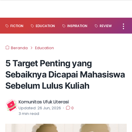
FICTION
EDUCATION
INSPIRATION
REVIEW
Beranda
Education
5 Target Penting yang
Sebaiknya Dicapai Mahasiswa
Sebelum Lulus Kuliah
Komunitas Ufuk Literasi
Updated:
26 Jun, 2026
•
0
3
min read