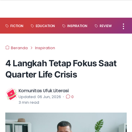
FICTION
EDUCATION
INSPIRATION
REVIEW
Beranda
Inspiration
4 Langkah Tetap Fokus Saat
Quarter Life Crisis
Komunitas Ufuk Literasi
Updated:
06 Jun, 2026
•
0
3
min read